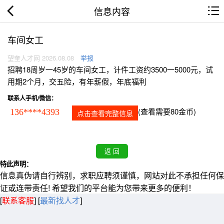
信息内容
车间女工
望奎人才网 2026.08.08
举报
招聘18周岁一45岁的车间女工，计件工资约3500一5000元，试
用期2个月，交五险，有年薪假，年底福利
联系人手机/微信：
(查看需要80金币)
136****4393
点击查看完整信息
特此声明：
信息真伪请自行辨别，求职应聘须谨慎，网站对此不承担任何保
证或连带责任! 希望我们的平台能为您带来更多的便利！
[
联系客服
]
[
最新找人才
]