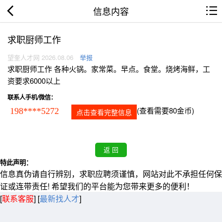
信息内容
求职厨师工作
望奎人才网 2026.08.06
举报
求职厨师工作 各种火锅。家常菜。早点。食堂。烧烤海鲜，工
资要求6000以上
联系人手机/微信：
(查看需要80金币)
198****5272
点击查看完整信息
特此声明：
信息真伪请自行辨别，求职应聘须谨慎，网站对此不承担任何保
证或连带责任! 希望我们的平台能为您带来更多的便利！
[
联系客服
]
[
最新找人才
]