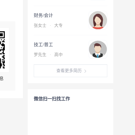
财务/会计
张女士
·
大专
技工/普工
罗先生
·
高中
查看更多简历
息
微信扫一扫找工作