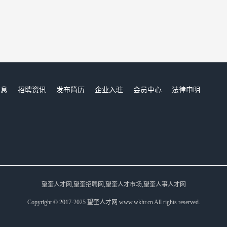
信息
招聘资讯
发布简历
企业入驻
会员中心
法律申明
们
望奎人才网,望奎招聘网,望奎人才市场,望奎人事人才网
Copyright © 2017-2025 望奎人才网 www.wkhr.cn All rights reserved.